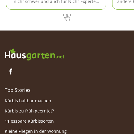
- nicht schwer und auch für Nicht-Experten
andere 
schnell zu erlernen. Hier erläutern wir
das sind
Ihnen, worauf Sie achten müssen.
Ratgebe
Top Stories
Kürbis haltbar machen
Kürbis zu früh geerntet?
11 essbare Kürbissorten
Kleine Fliegen in der Wohnung