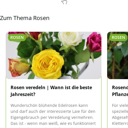
Zum Thema Rosen
ROSEN
ROSEN
Rosen veredeln | Wann ist die beste
Rosend
Jahreszeit?
Pflanz
Wunderschön blühende Edelrosen kann
Für viel
und darf auch der interessierte Laie für den
speziel
Eigengebrauch per Veredelung vermehren.
Abgeseh
Das ist - wenn man weiß, wie es funktioniert
Kletter