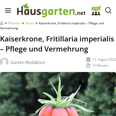
Hausgarten.net
»
»
»
Pflanzen
Rosen
Kaiserkrone, Fritillaria imperialis – Pflege und
Vermehrung
Kaiserkrone, Fritillaria imperialis
– Pflege und Vermehrung
12. August 2022
Garten-Redaktion
12 Minuten