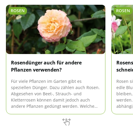
ROSEN
ROSEN
Rosendünger auch für andere
Rosens
Pflanzen verwenden?
schnei
Für viele Pflanzen im Garten gibt es
Rosen s
speziellen Dünger. Dazu zählen auch Rosen.
edle Blu
Abgesehen von Beet-, Strauch- und
bleiben
Kletterrosen können damit jedoch auch
werden. 
andere Pflanzen gedüngt werden. Welche
abhängig
das sind und wie das funktioniert, steht im
allgemei
Ratgeber.
Sorten.