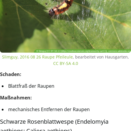
Slimguy
,
2016 08 26 Raupe Pfeileule
, bearbeitet von Hausgarten,
CC BY-SA 4.0
Schaden:
Blattfraß der Raupen
Maßnahmen:
mechanisches Entfernen der Raupen
Schwarze Rosenblattwespe (Endelomyia
aethiops; Caliora aethiops)