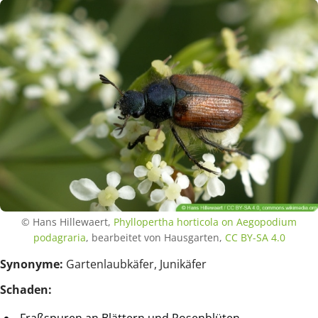
© Hans Hillewaert,
Phyllopertha horticola on Aegopodium
podagraria
, bearbeitet von Hausgarten,
CC BY-SA 4.0
Synonyme:
Gartenlaubkäfer, Junikäfer
Schaden:
Fraßspuren an Blättern und Rosenblüten