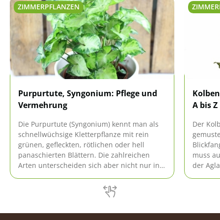
ZIMMERPFLANZEN
ZIMMER
Purpurtute, Syngonium: Pflege und
Kolben
Vermehrung
A bis Z
Die Purpurtute (Syngonium) kennt man als
Der Kolb
schnellwüchsige Kletterpflanze mit rein
gemuste
grünen, gefleckten, rötlichen oder hell
Blickfan
panaschierten Blättern. Die zahlreichen
muss au
Arten unterscheiden sich aber nicht nur in
der Agl
der Färbung, sondern auch der Form ihrer
Haushal
Blätter, die sich mit zunehmendem Alter
sie prob
verändert.