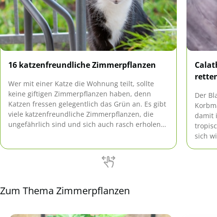
16 katzenfreundliche Zimmerpflanzen
Calat
rette
Wer mit einer Katze die Wohnung teilt, sollte
keine giftigen Zimmerpflanzen haben, denn
Der Bl
Katzen fressen gelegentlich das Grün an. Es gibt
Korbma
viele katzenfreundliche Zimmerpflanzen, die
damit 
ungefährlich sind und sich auch rasch erholen
tropis
können, wenn sie einmal von einer Katze
sich w
angeknabbert wurden.
Unmut
äußert
Zum Thema Zimmerpflanzen