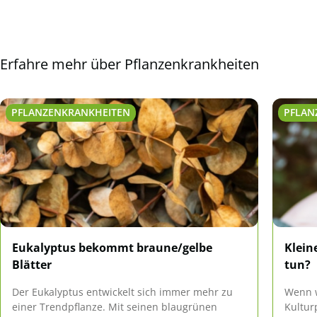
Erfahre mehr über Pflanzenkrankheiten
PFLANZENKRANKHEITEN
PFLAN
Eukalyptus bekommt braune/gelbe
Klein
Blätter
tun?
Der Eukalyptus entwickelt sich immer mehr zu
Wenn w
einer Trendpflanze. Mit seinen blaugrünen
Kultur