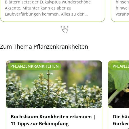
Blättern setzt der Eukalyptus wunderschöne
hinseh
Akzente. Mitunter kann es aber zu
hinwei
Laubverfärbungen kommen. Alles zu den
verant
Ursachen und Hilfsmaßnahmen nachfolgend.
die Fl
Text.
Zum Thema Pflanzenkrankheiten
PFLANZENKRANKHEITEN
PFLANZ
Buchsbaum Krankheiten erkennen |
Die hä
11 Tipps zur Bekämpfung
Gurken