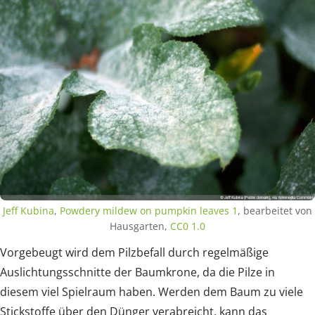
Jeff Kubina
,
Powdery mildew on pumpkin leaves 1
, bearbeitet von
Hausgarten,
CC0 1.0
Vorgebeugt wird dem Pilzbefall durch regelmäßige
Auslichtungsschnitte der Baumkrone, da die Pilze in
diesem viel Spielraum haben. Werden dem Baum zu viele
Stickstoffe über den Dünger verabreicht, kann das