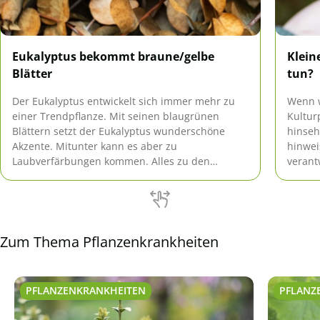
Eukalyptus bekommt braune/gelbe
Klein
Blätter
tun?
Der Eukalyptus entwickelt sich immer mehr zu
Wenn w
einer Trendpflanze. Mit seinen blaugrünen
Kultur
Blättern setzt der Eukalyptus wunderschöne
hinseh
Akzente. Mitunter kann es aber zu
hinwei
Laubverfärbungen kommen. Alles zu den
verant
Ursachen und Hilfsmaßnahmen nachfolgend.
die Fl
Text.
Zum Thema Pflanzenkrankheiten
PFLANZENKRANKHEITEN
PFLANZ