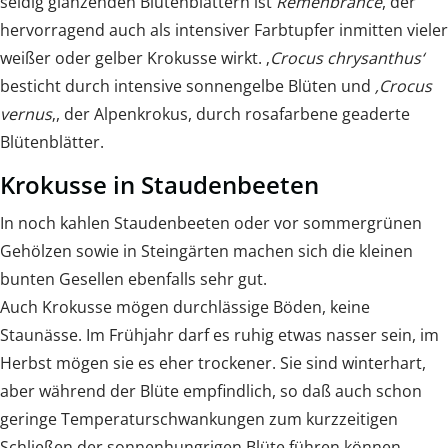
seidig glänzenden Blütenblättern ist
Remenbrance
, der
hervorragend auch als intensiver Farbtupfer inmitten vieler
weißer oder gelber Krokusse wirkt. ‚
Crocus chrysanthus‘
besticht durch intensive sonnengelbe Blüten und
‚Crocus
vernus
‚, der Alpenkrokus, durch rosafarbene geaderte
Blütenblätter.
Krokusse in Staudenbeeten
In noch kahlen Staudenbeeten oder vor sommergrünen
Gehölzen sowie in Steingärten machen sich die kleinen
bunten Gesellen ebenfalls sehr gut.
Auch Krokusse mögen durchlässige Böden, keine
Staunässe. Im Frühjahr darf es ruhig etwas nasser sein, im
Herbst mögen sie es eher trockener. Sie sind winterhart,
aber während der Blüte empfindlich, so daß auch schon
geringe Temperaturschwankungen zum kurzzeitigen
Schließen der sonnenhungrigen Blüte führen können.