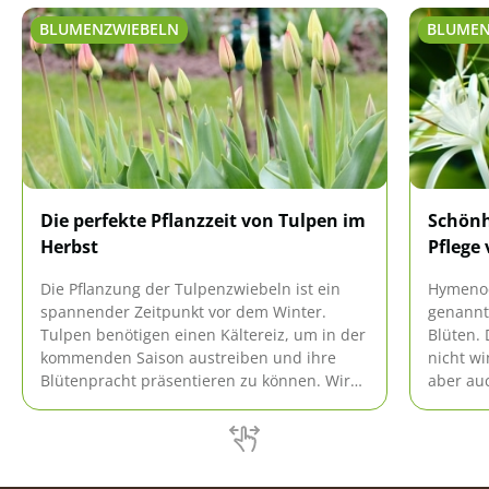
BLUMENZWIEBELN
BLUMEN
Die perfekte Pflanzzeit von Tulpen im
Schönh
Herbst
Pflege 
Die Pflanzung der Tulpenzwiebeln ist ein
Hymenoc
spannender Zeitpunkt vor dem Winter.
genannt
Tulpen benötigen einen Kältereiz, um in der
Blüten.
kommenden Saison austreiben und ihre
nicht wi
Blütenpracht präsentieren zu können. Wird
aber au
die richtige Pflanzzeit eingehalten, steht der
leicht zu
Blüte nichts im Weg.
einfach 