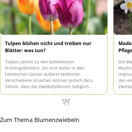
Tulpen blühen nicht und treiben nur
Madon
Blätter: was tun?
Pfleg
Tulpen zählen zu den beliebtesten
Die Ma
Frühlingsblühern. Sie sind daher in den
Wuchs
heimischen Gärten äußerst verbreitet.
imposa
Verschiedene Ursachen können jedoch dazu
den ei
führen, dass die Zwiebelpflanzen lediglich
Zwiebe
Blätter und keine Blüten ausbilden. Was in
eindru
diesem Fall zu tun ist, erfahren Sie hier.
übersi
Zum Thema Blumenzwiebeln