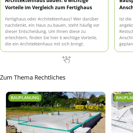
Architektenhaus bauen: 6 wichtige
Bausp
Vorteile im Vergleich zum Fertighaus
Ansch
Fertighaus oder Architektenhaus? Wer darüber
Ist di
nachdenkt, ein Haus zu bauen, steht häufig vor
angeko
dieser Entscheidung. Um Ihnen diese zu
Restsc
erleichtern, finden Sie hier 6 wichtige Vorteile,
Anschl
die ein Architektenhaus mit sich bringt.
geplan
auszuw
den Ba
Zum Thema Rechtliches
BAUPLANUNG
BAUPL