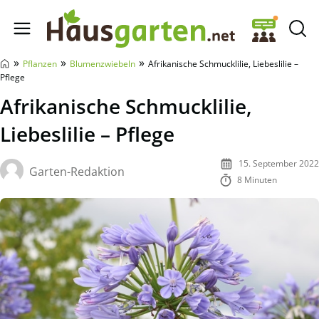
Hausgarten.net
»
»
»
Pflanzen
Blumenzwiebeln
Afrikanische Schmucklilie, Liebeslilie –
Pflege
Afrikanische Schmucklilie,
Liebeslilie – Pflege
15. September 2022
Garten-Redaktion
8 Minuten