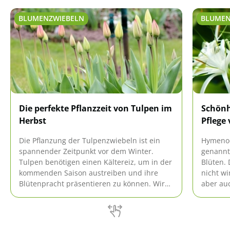
BLUMENZWIEBELN
BLUMEN
Die perfekte Pflanzzeit von Tulpen im
Schönh
Herbst
Pflege 
Die Pflanzung der Tulpenzwiebeln ist ein
Hymenoc
spannender Zeitpunkt vor dem Winter.
genannt
Tulpen benötigen einen Kältereiz, um in der
Blüten.
kommenden Saison austreiben und ihre
nicht wi
Blütenpracht präsentieren zu können. Wird
aber au
die richtige Pflanzzeit eingehalten, steht der
leicht zu
Blüte nichts im Weg.
einfach 