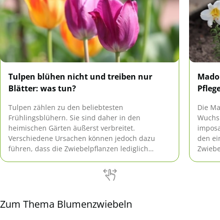
Tulpen blühen nicht und treiben nur
Madon
Blätter: was tun?
Pfleg
Tulpen zählen zu den beliebtesten
Die Ma
Frühlingsblühern. Sie sind daher in den
Wuchs
heimischen Gärten äußerst verbreitet.
imposa
Verschiedene Ursachen können jedoch dazu
den ei
führen, dass die Zwiebelpflanzen lediglich
Zwiebe
Blätter und keine Blüten ausbilden. Was in
eindru
diesem Fall zu tun ist, erfahren Sie hier.
übersi
Zum Thema Blumenzwiebeln