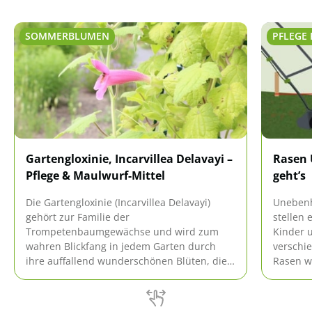
SOMMERBLUMEN
PFLEGE 
Gartengloxinie, Incarvillea Delavayi –
Rasen 
Pflege & Maulwurf-Mittel
geht’s
Die Gartengloxinie (Incarvillea Delavayi)
Unebenh
gehört zur Familie der
stellen 
Trompetenbaumgewächse und wird zum
Kinder u
wahren Blickfang in jedem Garten durch
verschi
ihre auffallend wunderschönen Blüten, die
Rasen wi
in den verschiedensten Farben erstrahlen.
Ihnen d
Als imposantes Gewächs ist die anmutige
Pflanze wunderbar für Steingärten,