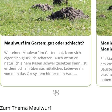
Maulwurf im Garten: gut oder schlecht?
Maulw
Maulw
Wer einen Maulwurf im Garten hat, kann sich
eigentlich glücklich schätzen. Auch wenn er
Ein Ma
natürlich einem Rasen schwer zusetzen kann, ist
am Wer
er dennoch ein überaus nützliches Lebewesen,
Bauste
von dem das Ökosystem hinter dem Haus
braune
garantiert langanhaltend profitieren wird.
haben 
Eigens
Zum Thema Maulwurf