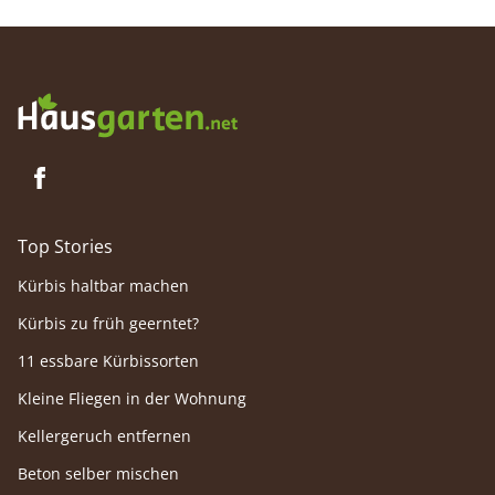
Blumenrabatte und Staudenbeete geeignet,
wo sie von Mai bis Juli ihre ganze
Blütenpracht entfaltet.
Top Stories
Kürbis haltbar machen
Kürbis zu früh geerntet?
11 essbare Kürbissorten
Kleine Fliegen in der Wohnung
Kellergeruch entfernen
Beton selber mischen