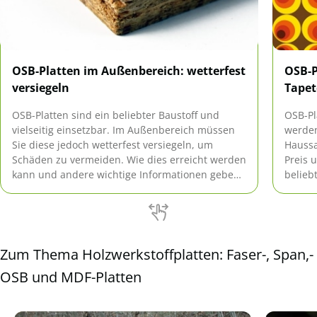
OSB-Platten im Außenbereich: wetterfest
OSB-P
versiegeln
Tapet
OSB-Platten sind ein beliebter Baustoff und
OSB-Pl
vielseitig einsetzbar. Im Außenbereich müssen
werden
Sie diese jedoch wetterfest versiegeln, um
Hauss
Schäden zu vermeiden. Wie dies erreicht werden
Preis 
kann und andere wichtige Informationen geben
belieb
wir Ihnen hier.
schwie
Rigips
richti
Zum Thema Holzwerkstoffplatten: Faser-, Span,-
OSB und MDF-Platten