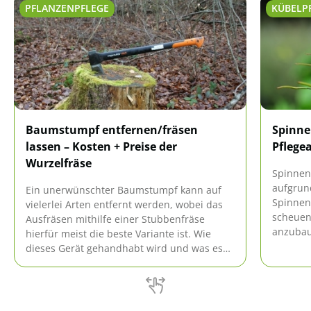
PFLANZENPFLEGE
KÜBELP
Baumstumpf entfernen/fräsen
Spinne
lassen – Kosten + Preise der
Pflege
Wurzelfräse
Spinnen
aufgrun
Ein unerwünschter Baumstumpf kann auf
Spinnen 
vielerlei Arten entfernt werden, wobei das
scheuen
Ausfräsen mithilfe einer Stubbenfräse
anzubaue
hierfür meist die beste Variante ist. Wie
Punkte 
dieses Gerät gehandhabt wird und was es
bei dieser Methode zu beachten gibt,
erfahren Sie hier!