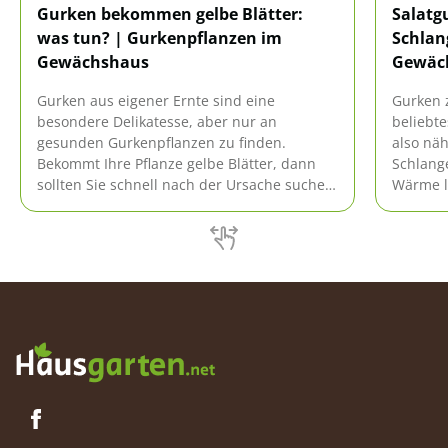
Gurken bekommen gelbe Blätter:
Salatg
was tun? | Gurkenpflanzen im
Schlan
Gewächshaus
Gewäch
Gurken aus eigener Ernte sind eine
Gurken 
besondere Delikatesse, aber nur an
beliebt
gesunden Gurkenpflanzen zu finden.
also näh
Bekommt Ihre Pflanze gelbe Blätter, dann
Schlang
sollten Sie schnell nach der Ursache suchen
Wärme l
Ursache und reagieren, sonst warten Sie
hervorr
unter Umständen vergeblich auf saftige
Gewächs
Früchte.
Sorten a
beim An
erfahren