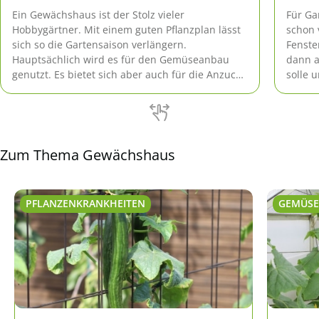
Ein Gewächshaus ist der Stolz vieler
Für Ga
Hobbygärtner. Mit einem guten Pflanzplan lässt
schon 
sich so die Gartensaison verlängern.
Fenste
Hauptsächlich wird es für den Gemüseanbau
dann a
genutzt. Es bietet sich aber auch für die Anzucht
solle 
anderer Pflanzen oder zum Überwintern von
zurück
Kübelpflanzen an.
Frosts
ganze
Zum Thema Gewächshaus
PFLANZENKRANKHEITEN
GEMÜSE