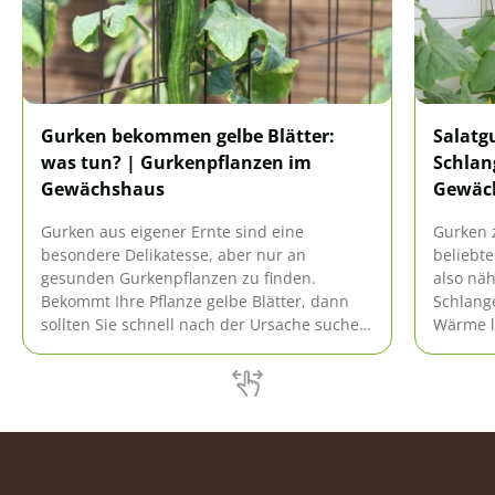
Gurken bekommen gelbe Blätter:
Salatg
was tun? | Gurkenpflanzen im
Schlan
Gewächshaus
Gewäch
Gurken aus eigener Ernte sind eine
Gurken 
besondere Delikatesse, aber nur an
beliebt
gesunden Gurkenpflanzen zu finden.
also näh
Bekommt Ihre Pflanze gelbe Blätter, dann
Schlang
sollten Sie schnell nach der Ursache suchen
Wärme l
Ursache und reagieren, sonst warten Sie
hervorr
unter Umständen vergeblich auf saftige
Gewächs
Früchte.
Sorten a
beim An
erfahren