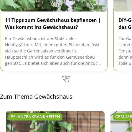
11 Tipps zum Gewächshaus bepflanzen |
DIY-G
Was kommt ins Gewächshaus?
das G
Ein Gewächshaus ist der Stolz vieler
Für Ga
Hobbygärtner. Mit einem guten Pflanzplan lässt
schon 
sich so die Gartensaison verlängern.
Fenste
Hauptsächlich wird es für den Gemüseanbau
dann a
genutzt. Es bietet sich aber auch für die Anzucht
solle 
anderer Pflanzen oder zum Überwintern von
zurück
Kübelpflanzen an.
Frosts
ganze
Zum Thema Gewächshaus
PFLANZENKRANKHEITEN
GEMÜSE