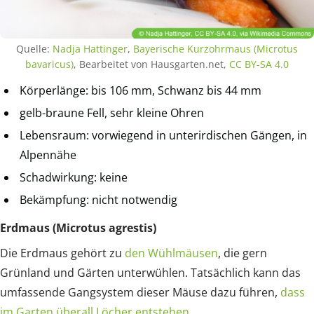
Quelle:
Nadja Hattinger
,
Bayerische Kurzohrmaus (Microtus
bavaricus)
, Bearbeitet von Hausgarten.net,
CC BY-SA 4.0
Körperlänge: bis 106 mm, Schwanz bis 44 mm
gelb-braune Fell, sehr kleine Ohren
Lebensraum: vorwiegend in unterirdischen Gängen, in
Alpennähe
Schadwirkung: keine
Bekämpfung: nicht notwendig
Erdmaus (Microtus agrestis)
Die Erdmaus gehört zu
den Wühlmäusen
, die gern
Grünland und Gärten unterwühlen. Tatsächlich kann das
umfassende Gangsystem dieser Mäuse dazu führen,
dass
im Garten überall Löcher entstehen
.