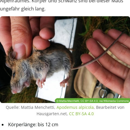
Alpenraumes. Körper und Schwanz sind bei dieser Maus
ungefähr gleich lang.
Quelle: Mattia Menchetti,
Apodemus alpicola
, Bearbeitet von
Hausgarten.net,
CC BY-SA 4.0
Körperlänge: bis 12 cm