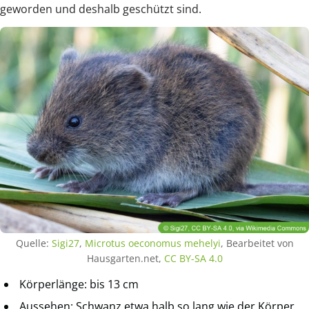
geworden und deshalb geschützt sind.
Quelle:
Sigi27
,
Microtus oeconomus mehelyi
, Bearbeitet von
Hausgarten.net,
CC BY-SA 4.0
Körperlänge: bis 13 cm
Aussehen: Schwanz etwa halb so lang wie der Körper,