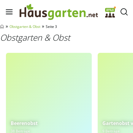
Hausgarten.net
»
»
Obstgarten & Obst
Seite 3
Obstgarten & Obst
Beerenobst
Gartenobst v
38 Beiträge
9 Beiträge