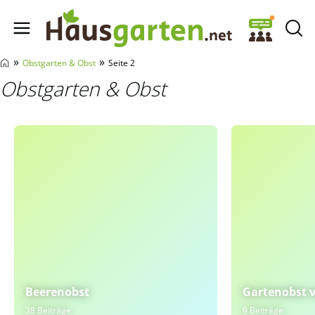
Hausgarten.net
»
»
Obstgarten & Obst
Seite 2
Obstgarten & Obst
Beerenobst
Gartenobst v
38 Beiträge
9 Beiträge