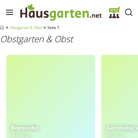
Hausgarten.net
»
»
Obstgarten & Obst
Seite 7
Obstgarten & Obst
Beerenobst
Gartenobst v
38 Beiträge
9 Beiträge