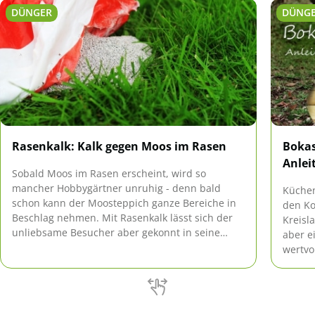
DÜNGER
DÜNG
Rasenkalk: Kalk gegen Moos im Rasen
Bokas
Anlei
Sobald Moos im Rasen erscheint, wird so
mancher Hobbygärtner unruhig - denn bald
Küchen
schon kann der Moosteppich ganze Bereiche in
den Ko
Beschlag nehmen. Mit Rasenkalk lässt sich der
Kreisl
unliebsame Besucher aber gekonnt in seine
aber e
Schranken verweisen.
wertvo
einfac
damit 
Wohnun