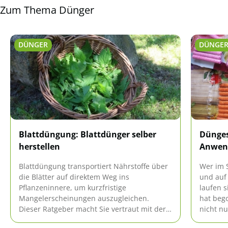
Zum Thema Dünger
DÜNGER
DÜNGE
Blattdüngung: Blattdünger selber
Dünges
herstellen
Anwend
Blattdüngung transportiert Nährstoffe über
Wer im 
die Blätter auf direktem Weg ins
und auf
Pflanzeninnere, um kurzfristige
laufen s
Mangelerscheinungen auszugleichen.
hat beg
Dieser Ratgeber macht Sie vertraut mit der
nicht nu
richtigen Vorgehensweise, denn diese Form
auch stä