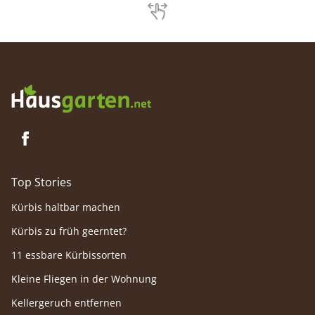
der Nährstoffaufnahme ist mit Risiken
werden.
verbunden. Unsere praxiserprobte
funktion
Anleitung erklärt, wie Sie Blattdünger selber
Düngest
herstellen.
ständig
seine G
genieße
Top Stories
Kürbis haltbar machen
Kürbis zu früh geerntet?
11 essbare Kürbissorten
Kleine Fliegen in der Wohnung
Kellergeruch entfernen