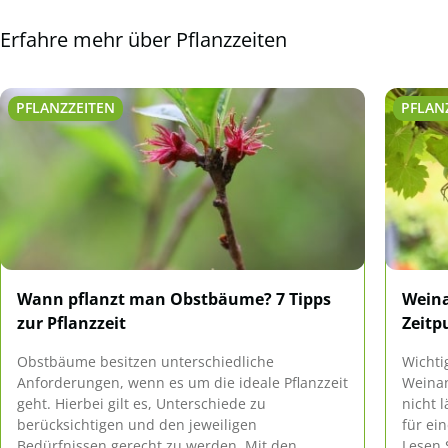
Erfahre mehr über Pflanzzeiten
PFLANZZEITEN
PFLAN
Wann pflanzt man Obstbäume? 7 Tipps
Weina
zur Pflanzzeit
Zeitp
Obstbäume besitzen unterschiedliche
Wichti
Anforderungen, wenn es um die ideale Pflanzzeit
Weinan
geht. Hierbei gilt es, Unterschiede zu
nicht 
berücksichtigen und den jeweiligen
für ei
Bedürfnissen gerecht zu werden. Mit den
Lesen 