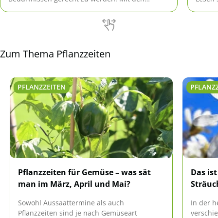
richtigen Experten-Tipps klappt es problemlos.
Zeitpu
verrät
unters
getopf
Zum Thema Pflanzzeiten
PFLANZZEITEN
PFLANZ
Pflanzzeiten für Gemüse – was sät
Das ist
man im März, April und Mai?
Sträuc
Sowohl Aussaattermine als auch
In der h
Pflanzzeiten sind je nach Gemüseart
verschi