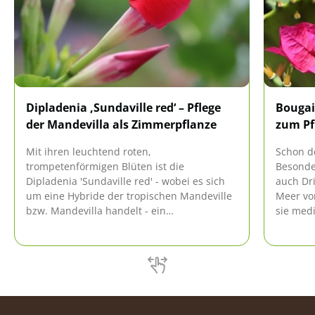
Dipladenia ‚Sundaville red‘ – Pflege
Bougai
der Mandevilla als Zimmerpflanze
zum Pf
Mit ihren leuchtend roten,
Schon d
trompetenförmigen Blüten ist die
Besonde
Dipladenia 'Sundaville red' - wobei es sich
auch Dr
um eine Hybride der tropischen Mandeville
Meer von
bzw. Mandevilla handelt - ein
sie med
wunderschöner Hingucker auf dem Balkon
Gärten. 
oder der Terrasse. Allerdings lässt sich die
entfalte
Kletterpflanze auch leicht im Wohnzimmer
pflegen.