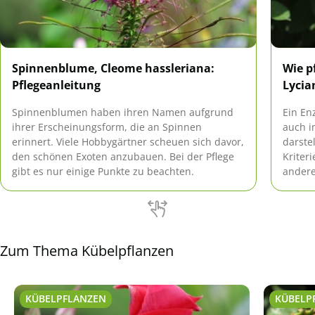
Spinnenblume, Cleome hassleriana:
Wie p
Pflegeanleitung
Lycia
Spinnenblumen haben ihren Namen aufgrund
Ein En
ihrer Erscheinungsform, die an Spinnen
auch i
erinnert. Viele Hobbygärtner scheuen sich davor,
darste
den schönen Exoten anzubauen. Bei der Pflege
Kriter
gibt es nur einige Punkte zu beachten.
andere
Blüten
Zum Thema Kübelpflanzen
KÜBELPFLANZEN
KÜBELP