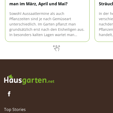
man im März, April und Mai?
Sträuc
Sowohl Aussaattermine als auch
In der h
Pflanzzeiten sind je nach Gemüseart
verschi
unterschiedlich. Im Garten pflanzt man
nachdem
grundsätzlich erst nach den Eisheiligen aus.
Pflanzen
In besonders kalten Lagen wartet man
handelt,
gegebenenfalls noch etwas länger. Im März
sind wi
/ April kann Gemüse vorgezogen und
leicht W
teilweise direkt ausgesät werden. Im Mai
sollte 
wird vorwiegend direkt ausgesät und
abgesti
gepflanzt.
Top Stories