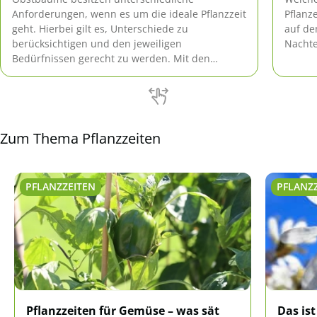
Anforderungen, wenn es um die ideale Pflanzzeit
Pflanz
geht. Hierbei gilt es, Unterschiede zu
auf de
berücksichtigen und den jeweiligen
Nachtei
Bedürfnissen gerecht zu werden. Mit den
richtigen Experten-Tipps klappt es problemlos.
Zum Thema Pflanzzeiten
PFLANZZEITEN
PFLANZ
Pflanzzeiten für Gemüse – was sät
Das ist