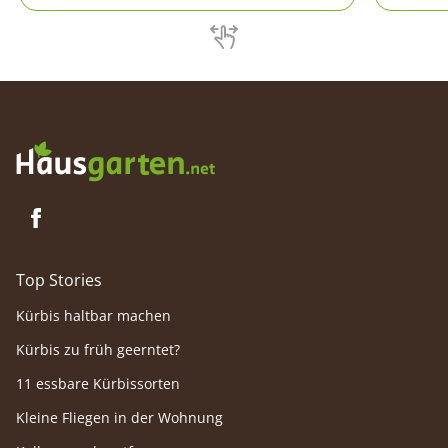
beseitigt werden. Vorbeugende
Käfer i
Maßnahmen verhindern einen erneuten
Befall.
Top Stories
Kürbis haltbar machen
Kürbis zu früh geerntet?
11 essbare Kürbissorten
Kleine Fliegen in der Wohnung