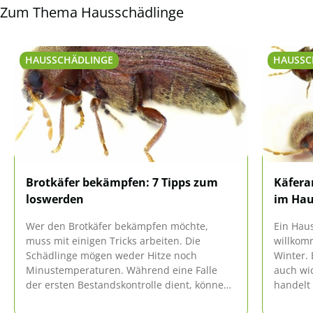
Zum Thema Hausschädlinge
HAUSSCHÄDLINGE
HAUSSC
Brotkäfer bekämpfen: 7 Tipps zum
Käfera
loswerden
im Ha
Wer den Brotkäfer bekämpfen möchte,
Ein Haus
muss mit einigen Tricks arbeiten. Die
willkom
Schädlinge mögen weder Hitze noch
Winter. 
Minustemperaturen. Während eine Falle
auch wi
der ersten Bestandskontrolle dient, können
handelt 
die Insekten direkt mit natürlichen Mitteln
gesehen