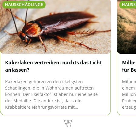
HAUSSCHÄDLINGE
HAUSS
Kakerlaken vertreiben: nachts das Licht
Milbe
anlassen?
für B
Kakerlaken gehören zu den ekeligsten
Milben
Schädlingen, die in Wohnräumen auftreten
einem 
können. Der Ekelfaktor ist aber nur eine Seite
Million
der Medaille. Die andere ist, dass die
Proble
Krabbeltiere Nahrungsvorräte mit
erzeug
Krankheitserregern kontaminieren. Deshalb ist
es unerlässlich, den Insekten den Kampf
anzusagen. Lassen Sich Kakerlaken vertreiben,
indem Sie nachts das Licht anlassen?