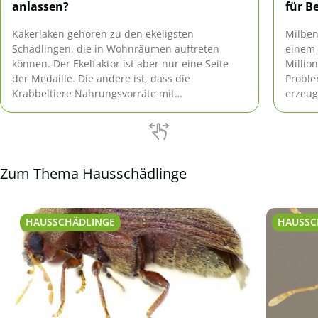
anlassen?
für B
Kakerlaken gehören zu den ekeligsten
Milben
Schädlingen, die in Wohnräumen auftreten
einem 
können. Der Ekelfaktor ist aber nur eine Seite
Million
der Medaille. Die andere ist, dass die
Proble
Krabbeltiere Nahrungsvorräte mit
erzeug
Krankheitserregern kontaminieren. Deshalb ist
es unerlässlich, den Insekten den Kampf
anzusagen. Lassen Sich Kakerlaken vertreiben,
indem Sie nachts das Licht anlassen?
Zum Thema Hausschädlinge
HAUSSCHÄDLINGE
HAUSSC