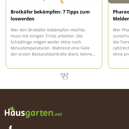
Brotkäfer bekämpfen: 7 Tipps zum
Pharao
loswerden
Melden
Wer den Brotkäfer bekämpfen möchte,
Wer Pha
muss mit einigen Tricks arbeiten. Die
zunächs
Schädlinge mögen weder Hitze noch
die Tier
Minustemperaturen. Während eine Falle
zahlreic
der ersten Bestandskontrolle dient, können
ohne pro
die Insekten direkt mit natürlichen Mitteln
zu werd
beseitigt werden. Vorbeugende
Meldepfl
Maßnahmen verhindern einen erneuten
hier.
Befall.