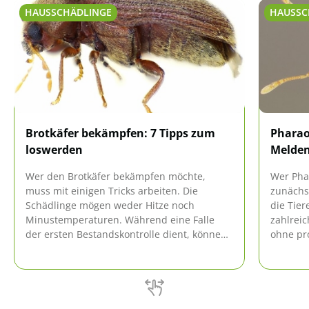
HAUSSCHÄDLINGE
HAUSSC
Brotkäfer bekämpfen: 7 Tipps zum
Pharao
loswerden
Melden
Wer den Brotkäfer bekämpfen möchte,
Wer Pha
muss mit einigen Tricks arbeiten. Die
zunächs
Schädlinge mögen weder Hitze noch
die Tier
Minustemperaturen. Während eine Falle
zahlreic
der ersten Bestandskontrolle dient, können
ohne pro
die Insekten direkt mit natürlichen Mitteln
zu werd
beseitigt werden. Vorbeugende
Meldepfl
Maßnahmen verhindern einen erneuten
hier.
Befall.