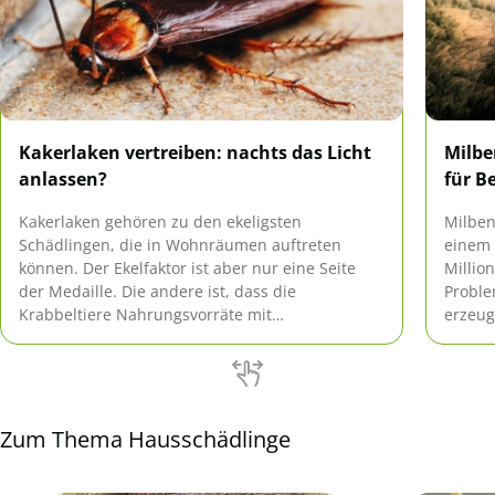
Kakerlaken vertreiben: nachts das Licht
Milbe
anlassen?
für B
Kakerlaken gehören zu den ekeligsten
Milben
Schädlingen, die in Wohnräumen auftreten
einem 
können. Der Ekelfaktor ist aber nur eine Seite
Million
der Medaille. Die andere ist, dass die
Proble
Krabbeltiere Nahrungsvorräte mit
erzeug
Krankheitserregern kontaminieren. Deshalb ist
es unerlässlich, den Insekten den Kampf
anzusagen. Lassen Sich Kakerlaken vertreiben,
indem Sie nachts das Licht anlassen?
Zum Thema Hausschädlinge