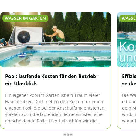
WASSER IM GARTEN
WASSE
Pool: laufende Kosten für den Betrieb –
Effiz
ein Überblick
senke
Ein eigener Pool im Garten ist ein Traum vieler
Die Wa
Hausbesitzer. Doch neben den Kosten für einen
oft üb
eigenen Pool, die bei der Anschaffung entstehen,
dem Ma
spielen auch die laufenden Betriebskosten eine
wird. 
entscheidende Rolle. Hier betrachten wir die
worau
jährlichen Kosten für einen typischen privaten
achten
Pool (ca. 8 x 4 m) und analysieren, welche
den Ko