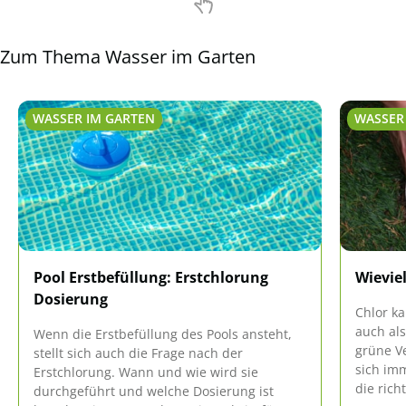
Unterschiede es bei verschiedenen Bauweisen
[…]
Zum Thema Wasser im Garten
WASSER IM GARTEN
WASSER
Pool Erstbefüllung: Erstchlorung
Wieviel
Dosierung
Chlor ka
auch al
Wenn die Erstbefüllung des Pools ansteht,
grüne Ve
stellt sich auch die Frage nach der
sich im
Erstchlorung. Wann und wie wird sie
die rich
durchgeführt und welche Dosierung ist