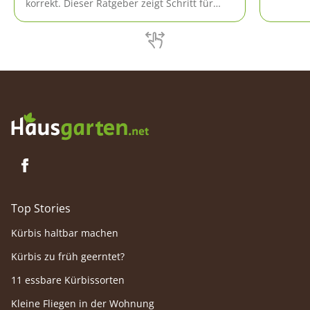
Optimal
korrekt. Dieser Ratgeber zeigt Schritt für
gibt um
Schritt, wie sich das Vorgehen gestaltet.
Top Stories
Kürbis haltbar machen
Kürbis zu früh geerntet?
11 essbare Kürbissorten
Kleine Fliegen in der Wohnung