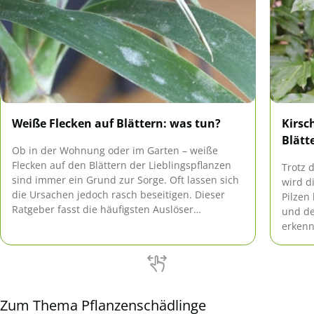
Weiße Flecken auf Blättern: was tun?
Kirsc
Blätt
Ob in der Wohnung oder im Garten – weiße
Flecken auf den Blättern der Lieblingspflanzen
Trotz 
sind immer ein Grund zur Sorge. Oft lassen sich
wird d
die Ursachen jedoch rasch beseitigen. Dieser
Pilzen
Ratgeber fasst die häufigsten Auslöser
und de
zusammen und gibt Tipps zur schnellen Hilfe.
erkenn
und au
Zum Thema Pflanzenschädlinge