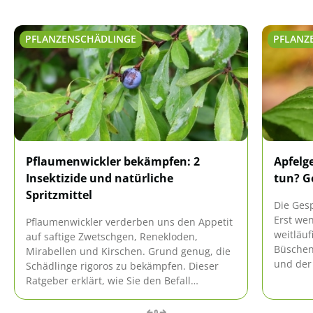
PFLANZENSCHÄDLINGE
PFLANZ
Pflaumenwickler bekämpfen: 2
Apfelg
Insektizide und natürliche
tun? G
Spritzmittel
Die Gesp
Erst we
Pflaumenwickler verderben uns den Appetit
weitläu
auf saftige Zwetschgen, Renekloden,
Büschen
Mirabellen und Kirschen. Grund genug, die
und der 
Schädlinge rigoros zu bekämpfen. Dieser
Mitteln
Ratgeber erklärt, wie Sie den Befall
kahl fre
erkennen und erfolgreich dagegen
vorgehen. Diese 2 Insektizide und