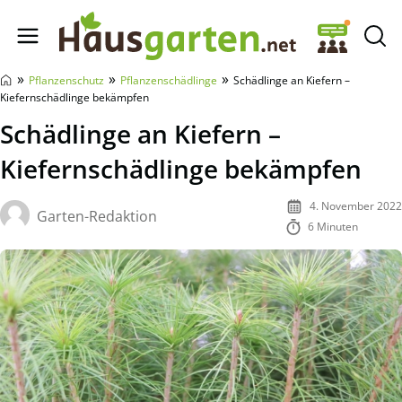
Hausgarten.net
»
»
»
Pflanzenschutz
Pflanzenschädlinge
Schädlinge an Kiefern –
Kiefernschädlinge bekämpfen
Schädlinge an Kiefern –
Kiefernschädlinge bekämpfen
4. November 2022
Garten-Redaktion
6 Minuten