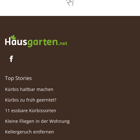
natürlichen Spritzmittel haben sich im
Kampf gegen gefräßige Pflaumenmaden gut
bewährt.
Top Stories
Kürbis haltbar machen
Kürbis zu früh geerntet?
11 essbare Kürbissorten
Kleine Fliegen in der Wohnung
Kellergeruch entfernen