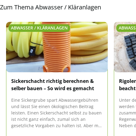
Zum Thema Abwasser / Kläranlagen
ABWASSER / KLÄRANLAGEN
ABWASS
Sickerschacht richtig berechnen &
Rigolen
selber bauen – So wird es gemacht
beacht
Eine Sickergrube spart Abwassergebühren
Unter de
und lässt Sie einen ökologischen Beitrag
werden 
leisten. Einen Sickerschacht selbst zu bauen
zusamme
ist nicht ganz einfach, zumal sich an
Regenwa
gesetzliche Vorgaben zu halten ist. Aber mit
Neben d
der richtigen Anleitung aus dem Haus-
gibt es 