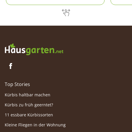
Magazin klappt es unkompliziert.
Kunststo
platzspa
Top Stories
Kürbis haltbar machen
Kürbis zu früh geerntet?
11 essbare Kürbissorten
Kleine Fliegen in der Wohnung