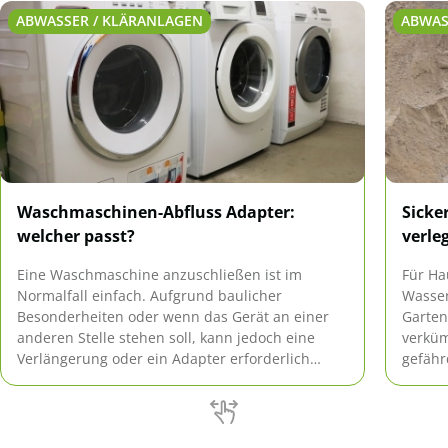
ABWASSER / KLÄRANLAGEN
ABWAS
Waschmaschinen-Abfluss Adapter:
Sicke
welcher passt?
verle
Eine Waschmaschine anzuschließen ist im
Für Ha
Normalfall einfach. Aufgrund baulicher
Wasser
Besonderheiten oder wenn das Gerät an einer
Garten
anderen Stelle stehen soll, kann jedoch eine
verkü
Verlängerung oder ein Adapter erforderlich
gefähr
werden. Worauf dabei zu achten ist, erfahren Sie
erfahr
hier.
eingeb
werde