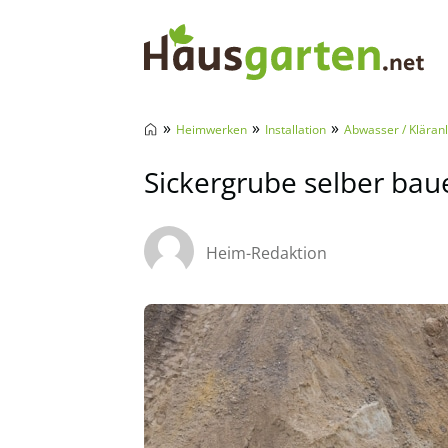
Hausgarten.net
»
»
»
Heimwerken
Installation
Abwasser / Kläran
Sickergrube selber bau
Heim-Redaktion