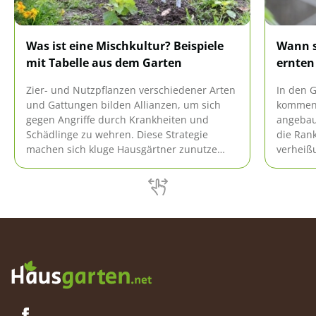
Was ist eine Mischkultur? Beispiele
Wann s
mit Tabelle aus dem Garten
ernten 
Zier- und Nutzpflanzen verschiedener Arten
In den G
und Gattungen bilden Allianzen, um sich
kommen 
gegen Angriffe durch Krankheiten und
angebau
Schädlinge zu wehren. Diese Strategie
die Rank
machen sich kluge Hausgärtner zunutze
verheißu
und kultivieren ihr Gemüse in Mischkultur.
Frage n
Was sich konkret hinter diesem Fachbegriff
Ernte i
verbirgt, können Sie hier nachlesen.
Spielrau
Praxiserprobte Beispiele aus dem Garten
Lesen Si
verdeutlichen die Zusammenhänge.
richtig 