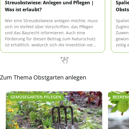
Streuobstwiese: Anlegen und Pflegen |
Spali
Was ist erlaubt?
Obsts
Wer eine Streuobstwiese anlegen möchte, muss
Spalie
sich im Vorfeld über Vorschriften, das Pflegen
Zuglei
und das Baurecht informieren. Auch eine
Zuwen
Förderung für diesen Beitrag zum Naturschutz
gewüns
ist erhältlich, wodurch sich die Investition vor
zeitig 
allem langfristig lohnen kann.
werden
Geschi
Zum Thema Obstgarten anlegen
GEMÜSEGARTEN PFLEGEN
BEEREN