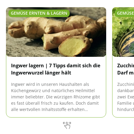
GEMÜSE ERNTEN & LAGERN
GEMÜSE
Ingwer lagern | 7 Tipps damit sich die
Zucchin
Ingwerwurzel länger hält
Darf m
Ingwer wird in unseren Haushalten als
Zucchini
Küchengewürz und natürliches Heilmittel
dankbare
immer beliebter. Die würzigen Rhizome gibt
zwei Exe
es fast überall frisch zu kaufen. Doch damit
Familie
alle wertvollen Inhaltsstoffe erhalten
hindurc
bleiben, kommt es auf die richtige Lagerung
Dabei lä
nach dem Kauf an.
Tricks n