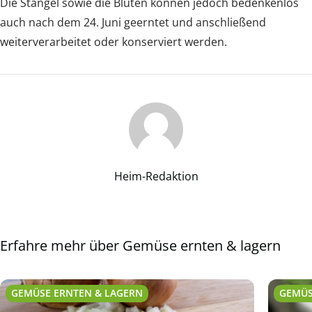
Die Stängel sowie die Blüten können jedoch bedenkenlos
auch nach dem 24. Juni geerntet und anschließend
weiterverarbeitet oder konserviert werden.
Heim-Redaktion
Erfahre mehr über Gemüse ernten & lagern
GEMÜSE ERNTEN & LAGERN
GEMÜS