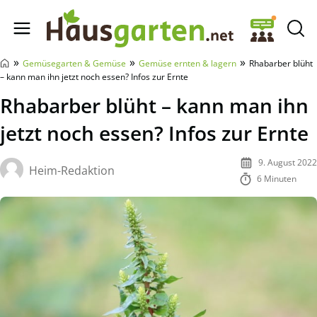
Hausgarten.net
»
»
»
Gemüsegarten & Gemüse
Gemüse ernten & lagern
Rhabarber blüht
– kann man ihn jetzt noch essen? Infos zur Ernte
Rhabarber blüht – kann man ihn
jetzt noch essen? Infos zur Ernte
9. August 2022
Heim-Redaktion
6 Minuten