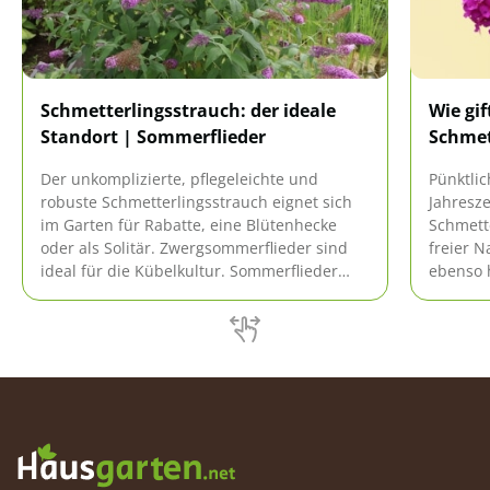
Schmetterlingsstrauch: der ideale
Wie gif
Standort | Sommerflieder
Schmet
Der unkomplizierte, pflegeleichte und
Pünktli
robuste Schmetterlingsstrauch eignet sich
Jahresze
im Garten für Rabatte, eine Blütenhecke
Schmette
oder als Solitär. Zwergsommerflieder sind
freier N
ideal für die Kübelkultur. Sommerflieder
ebenso h
blühen von Juni bis Oktober und sind ein
Gärten u
Magnet für viele Schmetterlinge.
Besorgte
es um d
bestellt
Antwort