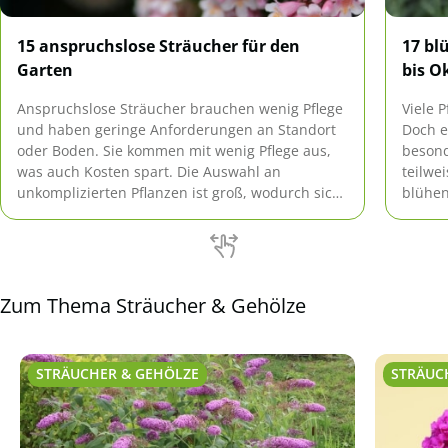
15 anspruchslose Sträucher für den
17 bl
Garten
bis O
Anspruchslose Sträucher brauchen wenig Pflege
Viele 
und haben geringe Anforderungen an Standort
Doch e
oder Boden. Sie kommen mit wenig Pflege aus,
besond
was auch Kosten spart. Die Auswahl an
teilwe
unkomplizierten Pflanzen ist groß, wodurch sich
blühen
für jeden Garten die passenden Sträucher
finden lassen.
Zum Thema Sträucher & Gehölze
STRÄUCHER & GEHÖLZE
STRÄUC