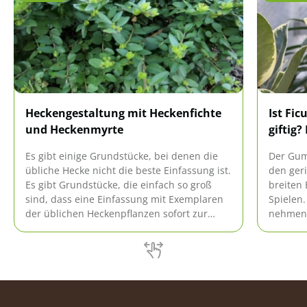
Heckengestaltung mit Heckenfichte
Ist Fi
und Heckenmyrte
giftig?
Es gibt einige Grundstücke, bei denen die
Der Gumm
übliche Hecke nicht die beste Einfassung ist.
den geri
Es gibt Grundstücke, die einfach so groß
breiten 
sind, dass eine Einfassung mit Exemplaren
Spielen.
der üblichen Heckenpflanzen sofort zur
nehmen 
Verarmung führen würde.
Mund. In
Vergift
beispiel