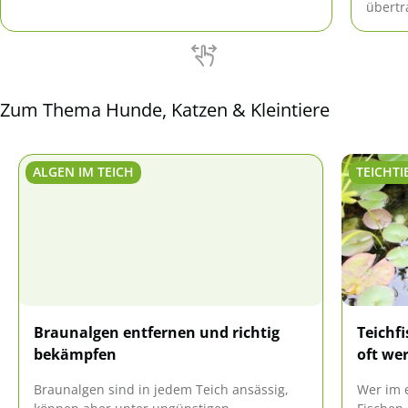
können, wenn sie einmal von einer Katze
übertr
angeknabbert wurden.
das Ge
Katzen
Zum Thema Hunde, Katzen & Kleintiere
ALGEN IM TEICH
TEICHTI
Braunalgen entfernen und richtig
Teichf
bekämpfen
oft wer
Braunalgen sind in jedem Teich ansässig,
Wer im 