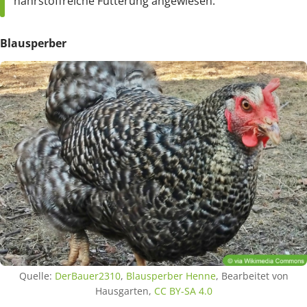
nährstoffreiche Fütterung angewiesen.
Blausperber
Quelle:
DerBauer2310
,
Blausperber Henne
, Bearbeitet von
Hausgarten,
CC BY-SA 4.0