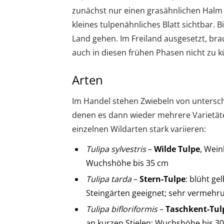
zunächst nur einen grasähnlichen Halm e
kleines tulpenähnliches Blatt sichtbar. 
Land gehen. Im Freiland ausgesetzt, b
auch in diesen frühen Phasen nicht zu
Arten
Im Handel stehen Zwiebeln von untersch
denen es dann wieder mehrere Varietät
einzelnen Wildarten stark variieren:
Tulipa sylvestris
–
Wilde Tulpe
, Wein
Wuchshöhe bis 35 cm
Tulipa tarda
–
Stern-Tulpe
: blüht ge
Steingärten geeignet; sehr vermehr
Tulipa bifloriformis
–
Taschkent-Tul
an kurzen Stielen; Wuchshöhe bis 3