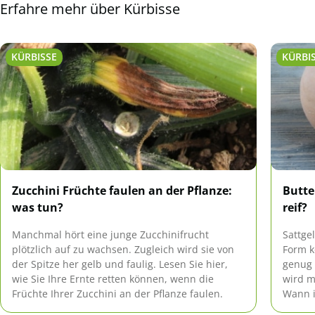
Erfahre mehr über Kürbisse
KÜRBISSE
KÜRBI
Zucchini Früchte faulen an der Pflanze:
Butte
was tun?
reif?
Manchmal hört eine junge Zucchinifrucht
Sattge
plötzlich auf zu wachsen. Zugleich wird sie von
Form k
der Spitze her gelb und faulig. Lesen Sie hier,
genug 
wie Sie Ihre Ernte retten können, wenn die
wird m
Früchte Ihrer Zucchini an der Pflanze faulen.
Wann i