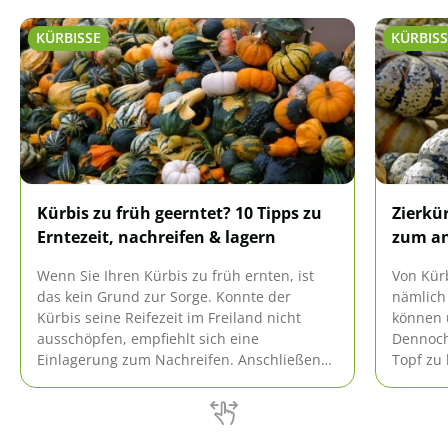
KÜRBISSE
KÜRBISS
Kürbis zu früh geerntet? 10 Tipps zu
Zierkür
Erntezeit, nachreifen & lagern
zum a
Wenn Sie Ihren Kürbis zu früh ernten, ist
Von Kürb
das kein Grund zur Sorge. Konnte der
nämlich
Kürbis seine Reifezeit im Freiland nicht
können u
ausschöpfen, empfiehlt sich eine
Dennoch 
Einlagerung zum Nachreifen. Anschließend
Topf zu 
wird die Kürbisernte an einem Platz
eignen s
aufbewahrt, der optimale
hier.
Lagerungsbedingungen bietet.