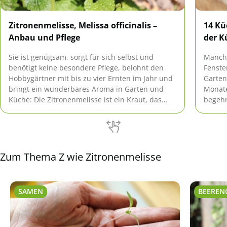
Zitronenmelisse, Melissa officinalis –
14 Kü
Anbau und Pflege
der K
Sie ist genügsam, sorgt für sich selbst und
Manchm
benötigt keine besondere Pflege, belohnt den
Fenste
Hobbygärtner mit bis zu vier Ernten im Jahr und
Garten
bringt ein wunderbares Aroma in Garten und
Monate
Küche: Die Zitronenmelisse ist ein Kraut, das
begehr
sich denkbar leicht anbauen lässt. Allerdings
bietet
breitet sie sich auch sehr leicht aus.
Küchen
Zum Thema Z wie Zitronenmelisse
SAMEN
BEEREN