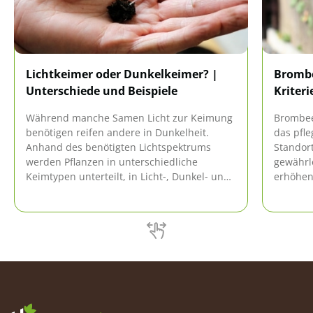
Lichtkeimer oder Dunkelkeimer? |
Brombe
Unterschiede und Beispiele
Kriteri
Während manche Samen Licht zur Keimung
Brombee
benötigen reifen andere in Dunkelheit.
das pfle
Anhand des benötigten Lichtspektrums
Standort
werden Pflanzen in unterschiedliche
gewährle
Keimtypen unterteilt, in Licht-, Dunkel- und
erhöhen.
Lichtneutralkeimer. Spätestens dann, wenn
von den
die Saat trotz guter Pflege nicht aufgeht,
Brombee
werden die Unterschiede deutlich.
tiefen 