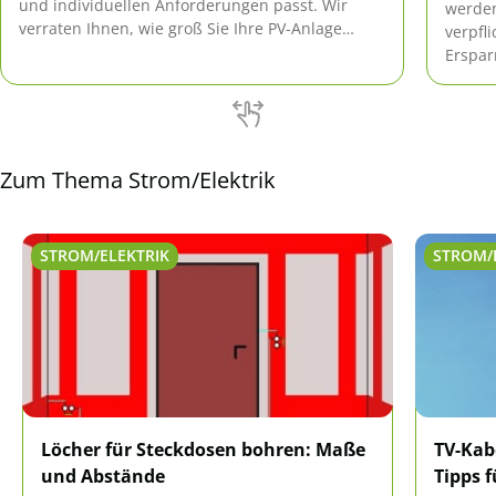
und individuellen Anforderungen passt. Wir
werden
verraten Ihnen, wie groß Sie Ihre PV-Anlage
verpfl
idealerweise planen sollten.
Erspar
Wärme
versch
Zum Thema Strom/Elektrik
STROM/ELEKTRIK
STROM/
Löcher für Steckdosen bohren: Maße
TV-Kab
und Abstände
Tipps 