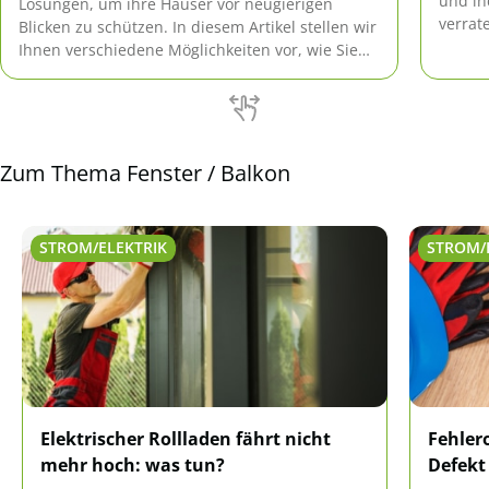
und in
Lösungen, um ihre Häuser vor neugierigen
verrat
Blicken zu schützen. In diesem Artikel stellen wir
ideale
Ihnen verschiedene Möglichkeiten vor, wie Sie
Ihre Privatsphäre effektiv verbessern können.
Dabei konzentrieren wir uns auf eine Vielzahl
von Methoden, die Ihnen nicht nur Sicherheit,
sondern auch Ästhetik […]
Zum Thema Fenster / Balkon
STROM/ELEKTRIK
STROM/
Elektrischer Rollladen fährt nicht
Fehlero
mehr hoch: was tun?
Defekt