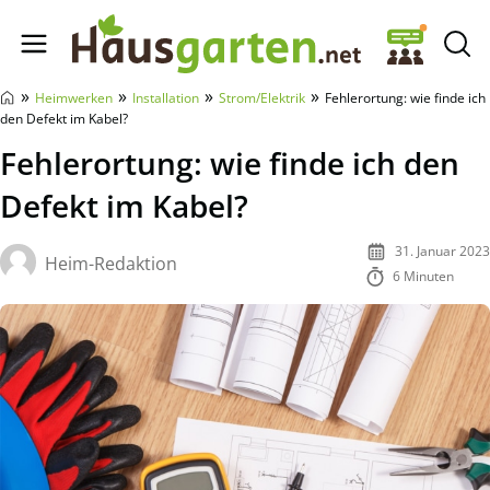
Hausgarten.net
»
»
»
»
Heimwerken
Installation
Strom/Elektrik
Fehlerortung: wie finde ich
den Defekt im Kabel?
Fehlerortung: wie finde ich den
Defekt im Kabel?
31. Januar 2023
Heim-Redaktion
6 Minuten