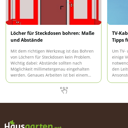
Löcher für Steckdosen bohren: Maße
TV-Kab
und Abstände
Tipps 
Mit dem richtigen Werkzeug ist das Bohren
Um TV- u
von Löchern für Steckdosen kein Problem.
einige V
Wichtig dabei: Abstände sollten nach
notwend
Möglichkeit millimetergenau eingehalten
den Leit
werden. Genaues Arbeiten ist bei einem
Ansonst
Loch für die Steckdose also von ganz
miteina
besonderer Bedeutung. Mehr dazu erfahren
nicht ko
Sie hier.
eine sch