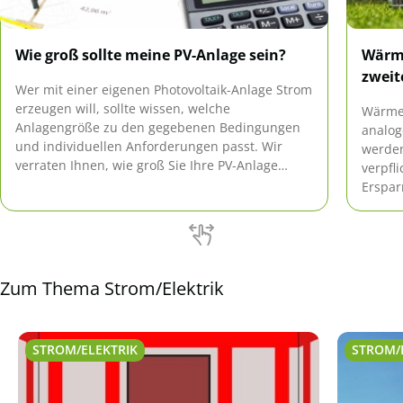
Wie groß sollte meine PV-Anlage sein?
Wärme
zweit
Wer mit einer eigenen Photovoltaik-Anlage Strom
erzeugen will, sollte wissen, welche
Wärme
Anlagengröße zu den gegebenen Bedingungen
analog
und individuellen Anforderungen passt. Wir
werden
verraten Ihnen, wie groß Sie Ihre PV-Anlage
verpfl
idealerweise planen sollten.
Erspar
Wärme
versch
Zum Thema Strom/Elektrik
STROM/ELEKTRIK
STROM/