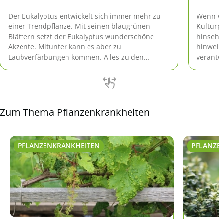
Der Eukalyptus entwickelt sich immer mehr zu
Wenn w
einer Trendpflanze. Mit seinen blaugrünen
Kultur
Blättern setzt der Eukalyptus wunderschöne
hinseh
Akzente. Mitunter kann es aber zu
hinwei
Laubverfärbungen kommen. Alles zu den
verant
Ursachen und Hilfsmaßnahmen nachfolgend.
die Fl
Text.
Zum Thema Pflanzenkrankheiten
PFLANZENKRANKHEITEN
PFLANZ