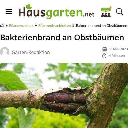
Hausgarten.net
»
»
»
Pflanzenschutz
Pflanzenkrankheiten
Bakterienbrand an Obstbäumen
Bakterienbrand an Obstbäumen
9. Mai 2023
Garten-Redaktion
4 Minuten