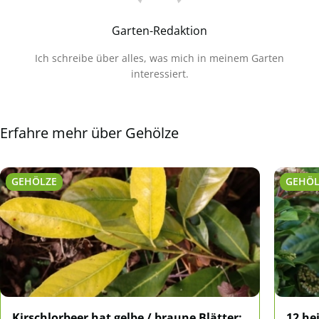
Garten-Redaktion
Ich schreibe über alles, was mich in meinem Garten
interessiert.
Erfahre mehr über Gehölze
GEHÖLZE
GEHÖL
Kirschlorbeer hat gelbe / braune Blätter:
12 he