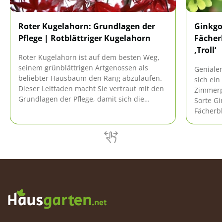
Roter Kugelahorn: Grundlagen der
Ginkgo
Pflege | Rotblättriger Kugelahorn
Fächer
‚Troll‘
Roter Kugelahorn ist auf dem besten Weg,
seinem grünblättrigen Artgenossen als
Genialen
beliebter Hausbaum den Rang abzulaufen.
sich ein
Dieser Leitfaden macht Sie vertraut mit den
Zimmerpf
Grundlagen der Pflege, damit sich die
Sorte Gi
rotblättrige Premium-Sorte als
Fächerb
repräsentatives Empfangskomitee im Garten
Leitfade
in Szene setzt.
Aspekte