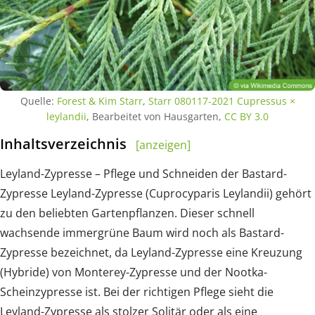
Quelle:
Forest & Kim Starr
,
Starr 080117-2021 Cupressus ×
leylandii
, Bearbeitet von Hausgarten,
CC BY 3.0
Inhaltsverzeichnis
[anzeigen]
Leyland-Zypresse – Pflege und Schneiden der Bastard-
Zypresse Leyland-Zypresse (Cuprocyparis Leylandii) gehört
zu den beliebten Gartenpflanzen. Dieser schnell
wachsende immergrüne Baum wird noch als Bastard-
Zypresse bezeichnet, da Leyland-Zypresse eine Kreuzung
(Hybride) von Monterey-Zypresse und der Nootka-
Scheinzypresse ist. Bei der richtigen Pflege sieht die
Leyland-Zypresse als stolzer Solitär oder als eine