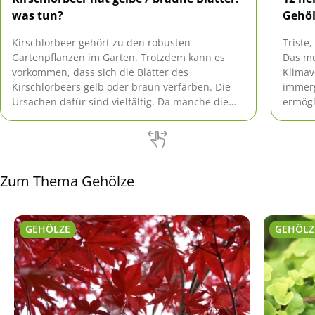
was tun?
Gehö
Kirschlorbeer gehört zu den robusten
Triste
Gartenpflanzen im Garten. Trotzdem kann es
Das mu
vorkommen, dass sich die Blätter des
Klimav
Kirschlorbeers gelb oder braun verfärben. Die
immerg
Ursachen dafür sind vielfältig. Da manche die
ermögl
Lorbeerkirsche töten können, sollten Sie der
Sichts
Sache auf den Grund gehen.
Garten
heimi
Gehölz
Zum Thema Gehölze
GEHÖLZE
GEHÖLZ