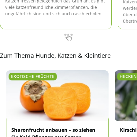
Katzen fressen gelegentlich das Grün an. Es gibt
Katzen
viele katzenfreundliche Zimmerpflanzen, die
werden
ungefährlich sind und sich auch rasch erholen
über d
können, wenn sie einmal von einer Katze
übertr
angeknabbert wurden.
das Ge
Katzen
Zum Thema Hunde, Katzen & Kleintiere
EXOTISCHE FRÜCHTE
HECKEN
Sharonfrucht anbauen – so ziehen
Kirsch