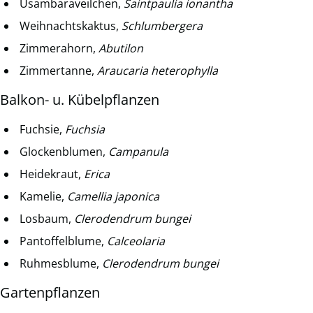
Usambaraveilchen,
Saintpaulia ionantha
Weihnachtskaktus,
Schlumbergera
Zimmerahorn,
Abutilon
Zimmertanne,
Araucaria heterophylla
Balkon- u. Kübelpflanzen
Fuchsie,
Fuchsia
Glockenblumen,
Campanula
Heidekraut,
Erica
Kamelie,
Camellia japonica
Losbaum,
Clerodendrum bungei
Pantoffelblume,
Calceolaria
Ruhmesblume,
Clerodendrum bungei
Gartenpflanzen