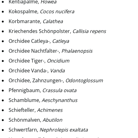
Kentiapalme,
Howea
Kokospalme,
Cocos nucifera
Korbmarante,
Calathea
Kriechendes Schönpolster,
Callisia repens
Orchidee Catleya-,
Catleya
Orchidee Nachtfalter-,
Phalaenopsis
Orchidee Tiger-,
Oncidium
Orchidee Vanda-,
Vanda
Orchidee, Zahnzungen-,
Odontoglossum
Pfennigbaum,
Crassula ovata
Schamblume,
Aeschynanthus
Schiefteller,
Achimenes
Schönmalven,
Abutilon
Schwertfarn,
Nephrolepis exaltata