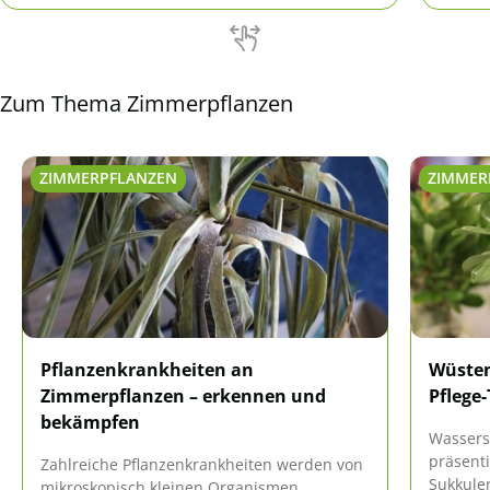
kultiviert.
aber r
die Pf
Zum Thema Zimmerpflanzen
ZIMMERPFLANZEN
ZIMMER
Pflanzenkrankheiten an
Wüsten
Zimmerpflanzen – erkennen und
Pflege
bekämpfen
Wassers
präsenti
Zahlreiche Pflanzenkrankheiten werden von
Sukkulen
mikroskopisch kleinen Organismen