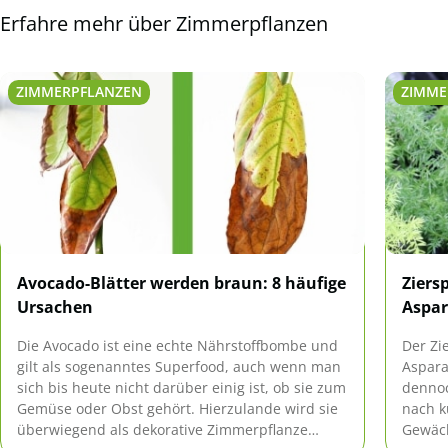
Erfahre mehr über Zimmerpflanzen
ZIMMERPFLANZEN
ZIMME
Avocado-Blätter werden braun: 8 häufige
Ziers
Ursachen
Aspar
Die Avocado ist eine echte Nährstoffbombe und
Der Zi
gilt als sogenanntes Superfood, auch wenn man
Asparag
sich bis heute nicht darüber einig ist, ob sie zum
dennoc
Gemüse oder Obst gehört. Hierzulande wird sie
nach k
überwiegend als dekorative Zimmerpflanze
Gewäch