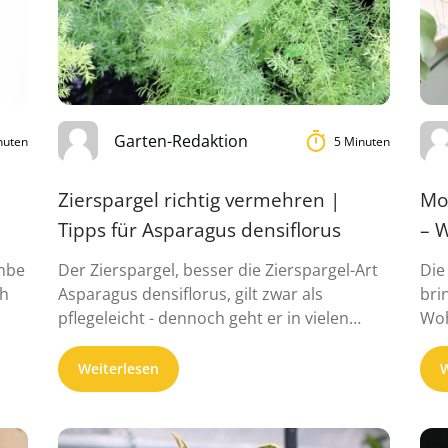
Garten-Redaktion
nuten
5 Minuten
Zierspargel richtig vermehren |
Mo
Tipps für Asparagus densiflorus
– W
ombe
Der Zierspargel, besser die Zierspargel-Art
Die
ch
Asparagus densiflorus, gilt zwar als
bri
pflegeleicht - dennoch geht er in vielen
Woh
Haushalten schon nach ...
Weiterlesen
W