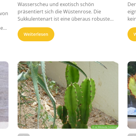
Wasserscheu und exotisch schön
Der
präsentiert sich die Wüstenrose. Die
eig
 von
Sukkulentenart ist eine überaus robuste
kei
Zimmerpflanze aus der ...
ze
Weiterlesen
W
en