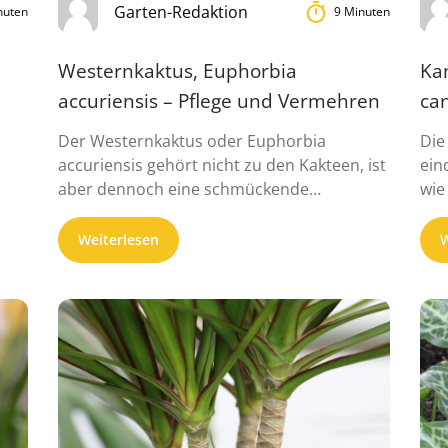
Garten-Redaktion
nuten
9 Minuten
Westernkaktus, Euphorbia
Ka
accuriensis – Pflege und Vermehren
can
Der Westernkaktus oder Euphorbia
Die
accuriensis gehört nicht zu den Kakteen, ist
ein
aber dennoch eine schmückende
wie
Sukkulente. Verhältnismäß...
ver
Weiterlesen
W