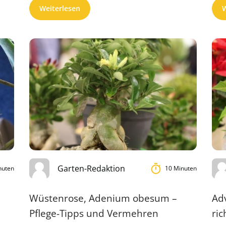
Weiterlesen
W
Garten-Redaktion
nuten
10 Minuten
Wüstenrose, Adenium obesum –
Adv
Pflege-Tipps und Vermehren
ric