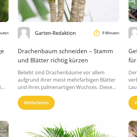
Garten-Redaktion
nuten
9 Minuten
ge
Drachenbaum schneiden – Stamm
Gef
und Blätter richtig kürzen
für
Beliebt sind Drachenbäume vor allem
Der
aufgrund ihrer meist mehrfarbigen Blätter
ver
 im
und ihres palmenartigen Wuchses. Diese
Lau
Pflanzen sind jedoch ...
Weiterlesen
W