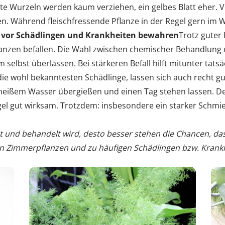
te Wurzeln werden kaum verziehen, ein gelbes Blatt eher. V
en. Während fleischfressende Pflanze in der Regel gern im 
vor Schädlingen und Krankheiten bewahren
Trotz guter 
nzen befallen. Die Wahl zwischen chemischer Behandlung o
elbst überlassen. Bei stärkeren Befall hilft mitunter tatsä
ie wohl bekanntesten Schädlinge, lassen sich auch recht g
heißem Wasser übergießen und einen Tag stehen lassen. Den
 Regel gut wirksam. Trotzdem: insbesondere ein starker Schm
nt und behandelt wird, desto besser stehen die Chancen, da
on Zimmerpflanzen und zu häufigen Schädlingen bzw. Krankhe