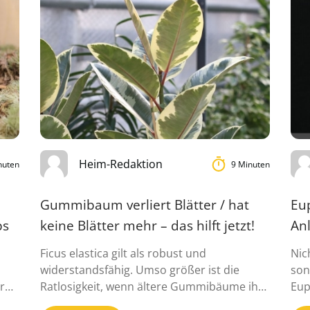
Heim-Redaktion
nuten
9 Minuten
Gummibaum verliert Blätter / hat
Eup
ps
keine Blätter mehr – das hilft jetzt!
An
Ficus elastica gilt als robust und
Nic
widerstandsfähig. Umso größer ist die
son
r
Ratlosigkeit, wenn ältere Gummibäume ihre
Eup
Blä...
bel