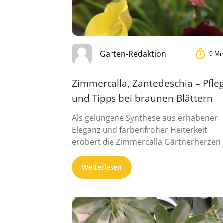
Garten-Redaktion
9 Mi
Zimmercalla, Zantedeschia – Pfle
und Tipps bei braunen Blättern
Als gelungene Synthese aus erhabener
Eleganz und farbenfroher Heiterkeit
erobert die Zimmercalla Gärtnerherzen
Sturm. Es sind die apart ...
Weiterlesen