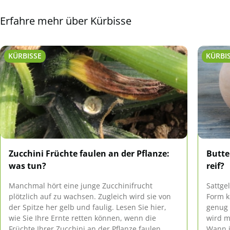
Erfahre mehr über Kürbisse
KÜRBISSE
KÜRBI
Zucchini Früchte faulen an der Pflanze:
Butte
was tun?
reif?
Manchmal hört eine junge Zucchinifrucht
Sattge
plötzlich auf zu wachsen. Zugleich wird sie von
Form k
der Spitze her gelb und faulig. Lesen Sie hier,
genug 
wie Sie Ihre Ernte retten können, wenn die
wird m
Früchte Ihrer Zucchini an der Pflanze faulen.
Wann i