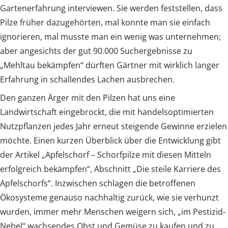
Gartenerfahrung interviewen. Sie werden feststellen, dass
Pilze früher dazugehörten, mal konnte man sie einfach
ignorieren, mal musste man ein wenig was unternehmen;
aber angesichts der gut 90.000 Suchergebnisse zu
„Mehltau bekämpfen“ dürften Gärtner mit wirklich langer
Erfahrung in schallendes Lachen ausbrechen.
Den ganzen Ärger mit den Pilzen hat uns eine
Landwirtschaft eingebrockt, die mit handelsoptimierten
Nutzpflanzen jedes Jahr erneut steigende Gewinne erzielen
möchte. Einen kurzen Überblick über die Entwicklung gibt
der Artikel „Apfelschorf – Schorfpilze mit diesen Mitteln
erfolgreich bekämpfen“, Abschnitt „Die steile Karriere des
Apfelschorfs“. Inzwischen schlagen die betroffenen
Ökosysteme genauso nachhaltig zurück, wie sie verhunzt
wurden, immer mehr Menschen weigern sich, „im Pestizid-
Nebel“ wachsendes Obst und Gemüse zu kaufen und zu