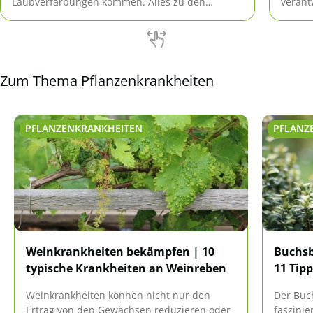
Laubverfärbungen kommen. Alles zu den
verant
Ursachen und Hilfsmaßnahmen nachfolgend.
die Fl
Text.
Zum Thema Pflanzenkrankheiten
PFLANZENKRANKHEITEN
PFLANZ
Weinkrankheiten bekämpfen | 10
Buchsb
typische Krankheiten an Weinreben
11 Tip
Weinkrankheiten können nicht nur den
Der Buc
Ertrag von den Gewächsen reduzieren oder
faszinie