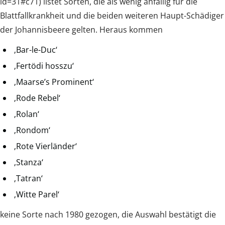
id=31#c71) listet Sorten, die als wenig anfällig für die
Blattfallkrankheit und die beiden weiteren Haupt-Schädiger
der Johannisbeere gelten. Heraus kommen
‚Bar-le-Duc‘
‚Fertödi hosszu‘
‚Maarse’s Prominent‘
‚Rode Rebel‘
‚Rolan‘
‚Rondom‘
‚Rote Vierländer‘
‚Stanza‘
‚Tatran‘
‚Witte Parel‘
keine Sorte nach 1980 gezogen, die Auswahl bestätigt die