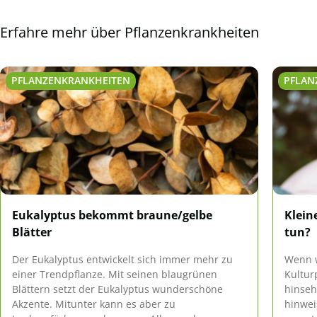
Erfahre mehr über Pflanzenkrankheiten
PFLANZENKRANKHEITEN
PFLAN
Eukalyptus bekommt braune/gelbe
Klein
Blätter
tun?
Der Eukalyptus entwickelt sich immer mehr zu
Wenn w
einer Trendpflanze. Mit seinen blaugrünen
Kultur
Blättern setzt der Eukalyptus wunderschöne
hinseh
Akzente. Mitunter kann es aber zu
hinwei