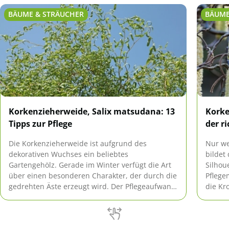
BÄUME & STRÄUCHER
BÄUME
Korkenzieherweide, Salix matsudana: 13
Korke
Tipps zur Pflege
der r
Die Korkenzieherweide ist aufgrund des
Nur we
dekorativen Wuchses ein beliebtes
bildet
Gartengehölz. Gerade im Winter verfügt die Art
Silhou
über einen besonderen Charakter, der durch die
Pflege
gedrehten Äste erzeugt wird. Der Pflegeaufwand
die Kr
für den Zierbaum hält sich in Grenzen.