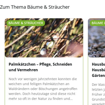
Zum Thema Bäume & Sträucher
BÄUME & STRÄUCHER
BÄUME 
Palmkätzchen – Pflege, Schneiden
Hausba
und Vermehren
Hausbä
Gärten
Noch vor wenigen Jahrzehnten konnten die
weichen und felligen Palmkätzchen an
Der kla
Waldrändern oder Böschungen angetroffen
letzten 
werden. Doch heutzutage sind diese nicht
Früher z
mehr so oft in der Natur zu finden und
Grundstü
stehen deshalb auch unter Naturschutz.
veredel