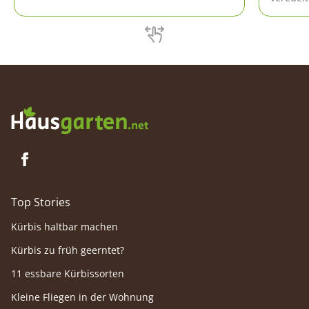
Daher sollte jeder Hobbygärtner ein
werden 
Palmkätzchen im eigenen Garten
gezüchte
kultivieren. Die Pflege und das Vermehren
nach Be
sind hierbei denkbar einfach.
Top Stories
Kürbis haltbar machen
Kürbis zu früh geerntet?
11 essbare Kürbissorten
Kleine Fliegen in der Wohnung