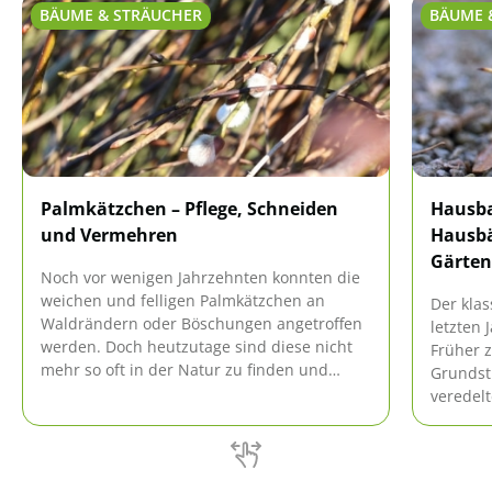
BÄUME & STRÄUCHER
BÄUME 
Palmkätzchen – Pflege, Schneiden
Hausba
und Vermehren
Hausbä
Gärten
Noch vor wenigen Jahrzehnten konnten die
weichen und felligen Palmkätzchen an
Der kla
Waldrändern oder Böschungen angetroffen
letzten 
werden. Doch heutzutage sind diese nicht
Früher z
mehr so oft in der Natur zu finden und
Grundstü
stehen deshalb auch unter Naturschutz.
veredel
Daher sollte jeder Hobbygärtner ein
werden 
Palmkätzchen im eigenen Garten
gezüchte
kultivieren. Die Pflege und das Vermehren
nach Be
sind hierbei denkbar einfach.