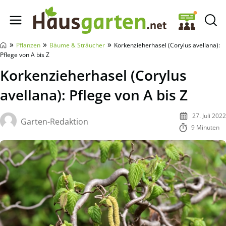
Hausgarten.net
»
»
»
Pflanzen
Bäume & Sträucher
Korkenzieherhasel (Corylus avellana):
Pflege von A bis Z
Korkenzieherhasel (Corylus
avellana): Pflege von A bis Z
27. Juli 2022
Garten-Redaktion
9 Minuten