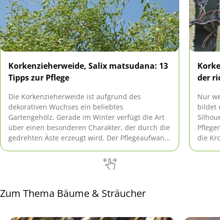
Korkenzieherweide, Salix matsudana: 13
Korke
Tipps zur Pflege
der r
Die Korkenzieherweide ist aufgrund des
Nur we
dekorativen Wuchses ein beliebtes
bildet
Gartengehölz. Gerade im Winter verfügt die Art
Silhou
über einen besonderen Charakter, der durch die
Pflege
gedrehten Äste erzeugt wird. Der Pflegeaufwand
die Kr
für den Zierbaum hält sich in Grenzen.
Zum Thema Bäume & Sträucher