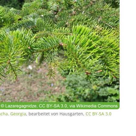
cha, Georgia
, bearbeitet von Hausgarten,
CC BY-SA 3.0