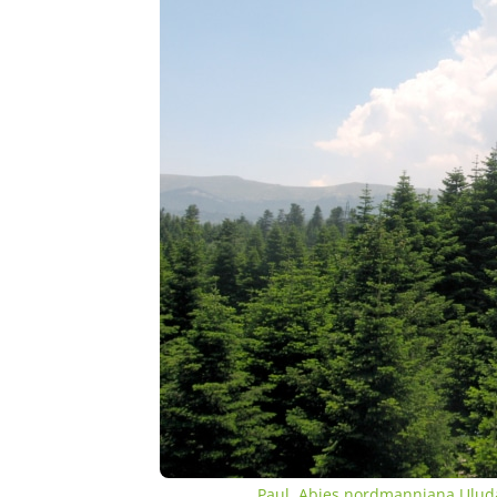
Paul
,
Abies nordmanniana Ulud